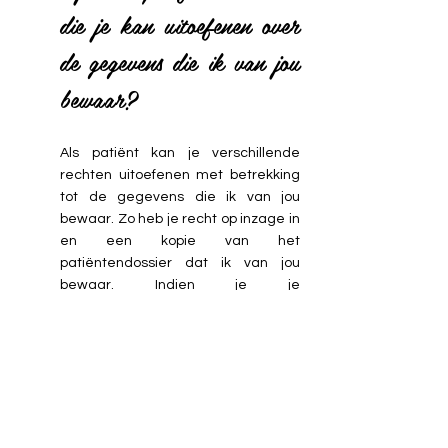
die je kan uitoefenen over
de gegevens die ik van jou
bewaar?
Als patiënt kan je verschillende
rechten uitoefenen met betrekking
tot de gegevens die ik van jou
bewaar. Zo heb je recht op inzage in
en een kopie van het
patiëntendossier dat ik van jou
bewaar. Indien je je
patiëntendossier wil inkijken of
daarvan een kopie wenst, kan je
daartoe een schriftelijk verzoek aan
je behandelende logopedist richten
(Cindy Persyn Nieuwkerkestraat 1
8830 Hooglede
0479 27 94 96)
.