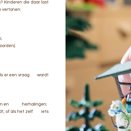
s? Kinderen die daar last
 vertonen:
n;
oorden);
t” als er een vraag wordt
oorden en herhalingen;
rdt, of als het zelf iets