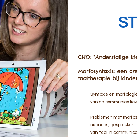
S
CNO: “Anderstalige k
Morfosyntaxis: een cr
taaltherapie bij kinde
Syntaxis en morfologi
van de communicatiev
Problemen met morfosy
nuances, gesprekken e
van taal in communica