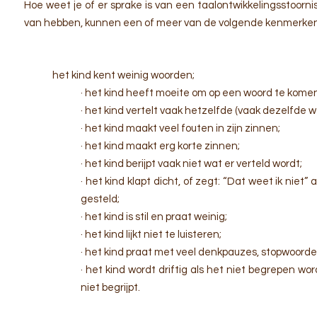
Hoe weet je of er sprake is van een taalontwikkelingsstoorni
van hebben, kunnen een of meer van de volgende kenmerken
het kind kent weinig woorden;
· het kind heeft moeite om op een woord te kome
· het kind vertelt vaak hetzelfde (vaak dezelfde w
· het kind maakt veel fouten in zijn zinnen;
· het kind maakt erg korte zinnen;
· het kind berijpt vaak niet wat er verteld wordt;
· het kind klapt dicht, of zegt: “Dat weet ik nie
gesteld;
· het kind is stil en praat weinig;
· het kind lijkt niet te luisteren;
· het kind praat met veel denkpauzes, stopw
· het kind wordt driftig als het niet begrepen wo
niet begrijpt.